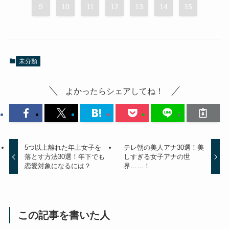
9
10
11
12
13
14
15
未分類
よかったらシェアしてね！
5つ以上離れた年上女子を
テレ朝の美人アナ30選！美
落とす方法30選！年下でも
しすぎる女子アナの世
恋愛対象になるには？
界……！
この記事を書いた人