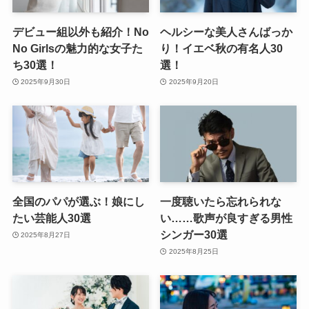
デビュー組以外も紹介！No
ヘルシーな美人さんばっか
No Girlsの魅力的な女子た
り！イエベ秋の有名人30
ち30選！
選！
2025年9月30日
2025年9月20日
全国のパパが選ぶ！娘にし
一度聴いたら忘れられな
たい芸能人30選
い……歌声が良すぎる男性
シンガー30選
2025年8月27日
2025年8月25日