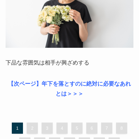
下品な雰囲気は相手が興ざめする
【次ページ】年下を落とすのに絶対に必要なあれ
とは＞＞＞
1
2
3
4
5
6
7
8