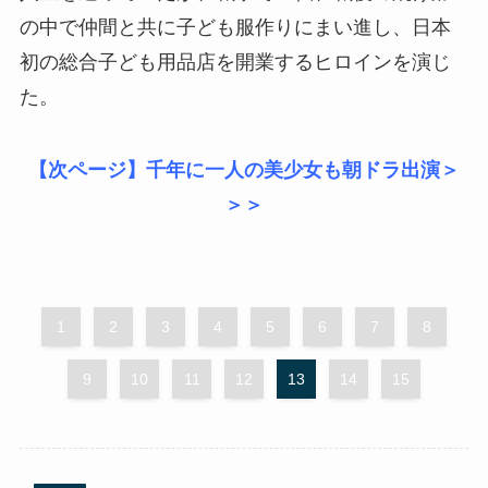
の中で仲間と共に子ども服作りにまい進し、日本
初の総合子ども用品店を開業するヒロインを演じ
た。
【次ページ】千年に一人の美少女も朝ドラ出演＞
＞＞
1
2
3
4
5
6
7
8
9
10
11
12
13
14
15