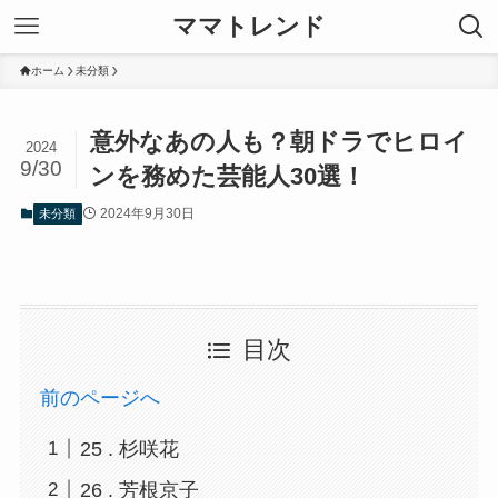
ママトレンド
ホーム
未分類
意外なあの人も？朝ドラでヒロイ
2024
9/30
ンを務めた芸能人30選！
2024年9月30日
未分類
目次
前のページへ
25 . 杉咲花
26 . 芳根京子