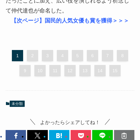
だったことに加え、広い役を演じれるよう祈念し
て仲代達也が命名した。
【次ページ】国民的人気女優も賞を獲得＞＞＞
1
2
3
4
5
6
7
8
9
10
11
12
13
14
15
未分類
よかったらシェアしてね！