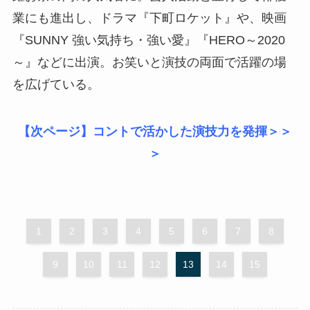
業にも進出し、ドラマ『下町ロケット』や、映画
『SUNNY 強い気持ち・強い愛』『HERO～2020
～』などに出演。お笑いと演技の両面で活躍の場
を広げている。
【次ページ】コントで活かした演技力を発揮＞＞
＞
1
2
3
4
5
6
7
8
9
10
11
12
13
14
15