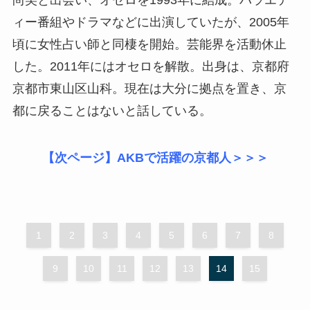
尚美と出会い、オセロを1993年に結成。バラエテ
ィー番組やドラマなどに出演していたが、2005年
頃に女性占い師と同棲を開始。芸能界を活動休止
した。2011年にはオセロを解散。出身は、京都府
京都市東山区山科。現在は大分に拠点を置き、京
都に戻ることはないと話している。
【次ページ】AKBで活躍の京都人＞＞＞
1
2
3
4
5
6
7
8
9
10
11
12
13
14
15