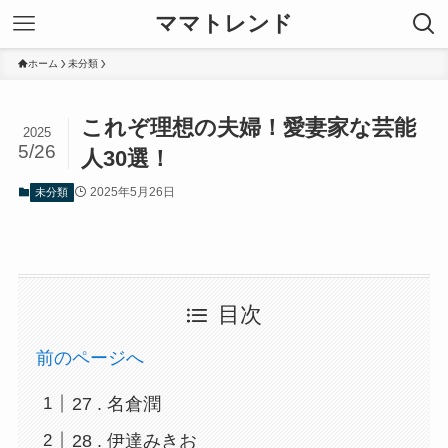
ママトレンド
ホーム
未分類
これぞ理想の夫婦！愛妻家な芸能
2025
5/26
人30選！
2025年5月26日
未分類
目次
前のページへ
27 . 名倉潤
28 . 伊達みきお