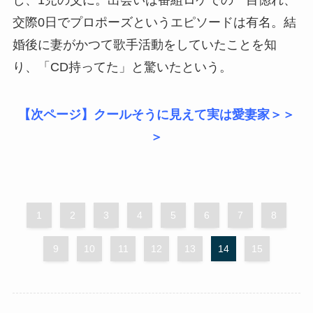
し、1児の父に。出会いは番組ロケでの一目惚れ、
交際0日でプロポーズというエピソードは有名。結
婚後に妻がかつて歌手活動をしていたことを知
り、「CD持ってた」と驚いたという。
【次ページ】クールそうに見えて実は愛妻家＞＞
＞
1
2
3
4
5
6
7
8
9
10
11
12
13
14
15