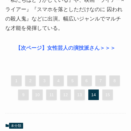
『私たちはどうかしている』や、映画『ライアー×
ライアー』『スマホを落としただけなのに 囚われ
の殺人鬼』などに出演。幅広いジャンルでマルチ
な才能を発揮している。
【次ページ】女性芸人の演技派さん＞＞＞
1
2
3
4
5
6
7
8
9
10
11
12
13
14
15
未分類