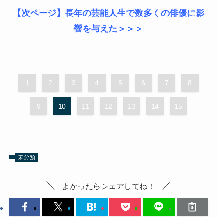
【次ページ】長年の芸能人生で数多くの俳優に影
響を与えた＞＞＞
1
2
3
4
5
6
7
8
9
10
11
12
13
14
15
未分類
よかったらシェアしてね！