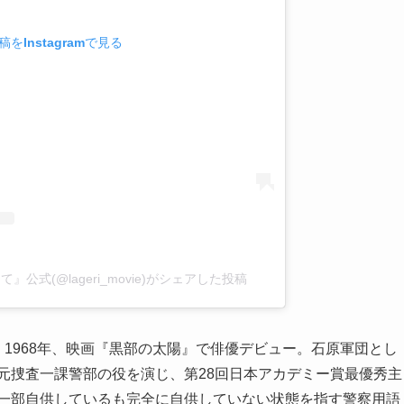
をInstagramで見る
公式(@lageri_movie)がシェアした投稿
。 1968年、映画『黒部の太陽』で俳優デビュー。石原軍団とし
元捜査一課警部の役を演じ、第28回日本アカデミー賞最優秀主
を一部自供しているも完全に自供していない状態を指す警察用語