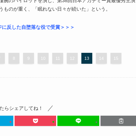
凄腕のパイロットを演じ、第38回日本アカデミー賞最優秀主演
負うものが重く、「眠れない日々が続いた」という。
ジに反した自堕落な役で受賞＞＞＞
7
8
9
10
11
12
13
14
15
たらシェアしてね！