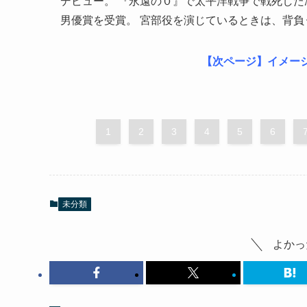
デビュー。 『永遠の０』で太平洋戦争で戦死した
男優賞を受賞。 宮部役を演じているときは、背
【次ページ】イメー
1
2
3
4
5
6
未分類
よかっ